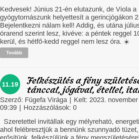
Kedvesek! Június 21-én elutazunk, de Viola a
gyógytornászunk helyettesít a gerincjógákon 2
Bejelentkezni nálam kell! Addig, és utána júli
órarend szerint lesz, kivéve: a péntek reggel 
kerül, és hétfő-kedd reggel nem lesz óra. ☀️
Tovább
Felkészülés a fény születés
11.19
tánccal, jógával, étellel, ita
Szerző:
Fügefa Virága
|
Kelt: 2023. november
09:39
|
Hozzászólások:
0
Szeretettel invitállak egy mélyreható, energet
ahol felébresztjük a bennünk szunnyadó tüzet
erősítünk, felkészülünk a fény megszületésére