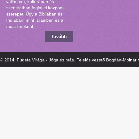
vallásban, kultúrában és
szentiratban foglal el központi
szerepet. Úgy a Bibliában és
Indiában, mint Izraelben és a
muszlimoknál.
Tovább
© 2014. Fügefa Virága - Jóga és más. Felelős vezető Bogdán-Molnár