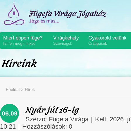
Miért éppen füge?
Virágkehely
Gyakorold velünk
Ismerj meg minket
Szóvirágok
Óratípusok
Híreink
Főoldal
Hírek
Nyár júl 16-ig
06.09
Szerző:
Fügefa Virága
|
Kelt: 2026. j
10:21
|
Hozzászólások:
0