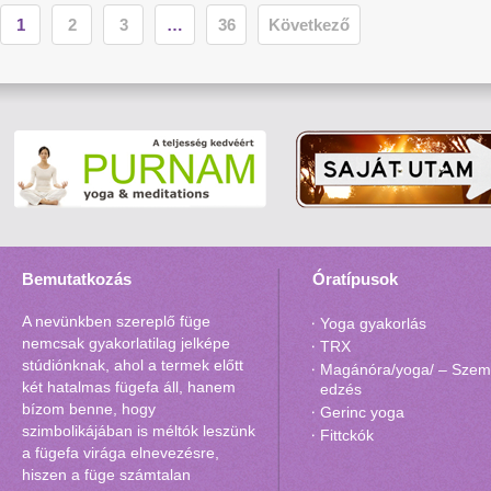
1
2
3
…
36
Következő
Bemutatkozás
Óratípusok
A nevünkben szereplő füge
Yoga gyakorlás
nemcsak gyakorlatilag jelképe
TRX
stúdiónknak, ahol a termek előtt
Magánóra/yoga/ – Szemé
két hatalmas fügefa áll, hanem
edzés
bízom benne, hogy
Gerinc yoga
szimbolikájában is méltók leszünk
Fittckók
a fügefa virága elnevezésre,
hiszen a füge számtalan