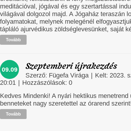
meditációval, jógával és egy szertartással in
világával dolgozol majd. A Jógaház teraszán lo
folyamatokat, melynek melegénél elfogyasztjuk
tápláló ajurvédikus zöldséglevesünket, saját 
Tovább
Szeptemberi újrakezdés
09.09
Szerző:
Fügefa Virága
|
Kelt: 2023. 
20:01
|
Hozzászólások:
0
Kedves Mindenki! A nyári hektikus menetrend 
benneteket nagy szeretettel az órarend szerint
Tovább