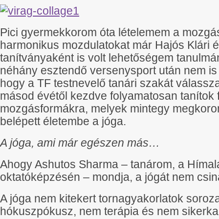
Pici gyermekkorom óta lételemem a mozgás.
harmonikus mozdulatokat már Hajós Klári és
tanítványaként is volt lehetőségem tanulmán
néhány esztendő versenysport után nem is
hogy a TF testnevelő tanári szakát válass
másod évétől kezdve folyamatosan tanítok 
mozgásformákra, melyek mintegy megkoro
belépett életembe a jóga.
A jóga, ami már egészen más…
Ahogy Ashutos Sharma – tanárom, a Hímalá
oktatóképzésén – mondja, a jógát nem csinál
A jóga nem kitekert tornagyakorlatok soroz
hókuszpókusz, nem terápia és nem sikerkal