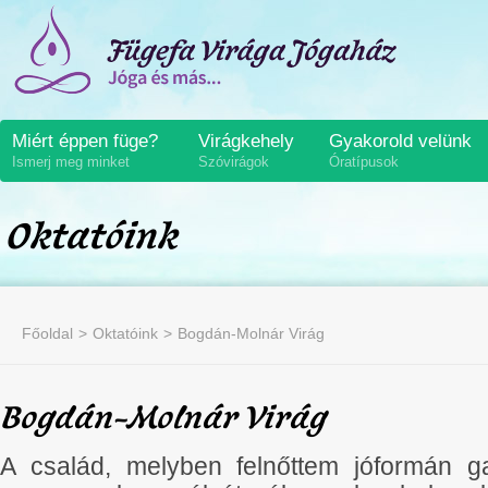
Miért éppen füge?
Virágkehely
Gyakorold velünk
Ismerj meg minket
Szóvirágok
Óratípusok
Oktatóink
Főoldal
Oktatóink
Bogdán-Molnár Virág
Bogdán-Molnár Virág
A család, melyben felnőttem jóformán ga