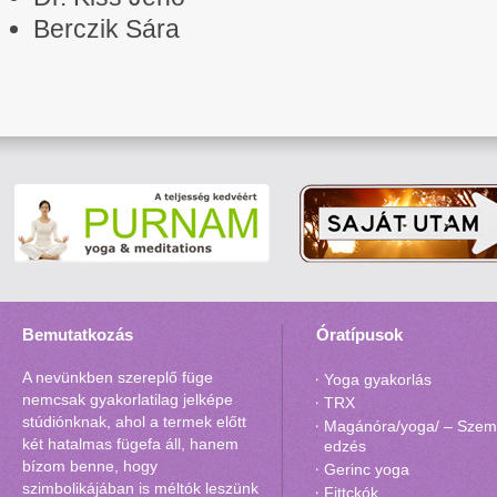
Berczik Sára
Bemutatkozás
Óratípusok
A nevünkben szereplő füge
Yoga gyakorlás
nemcsak gyakorlatilag jelképe
TRX
stúdiónknak, ahol a termek előtt
Magánóra/yoga/ – Szemé
két hatalmas fügefa áll, hanem
edzés
bízom benne, hogy
Gerinc yoga
szimbolikájában is méltók leszünk
Fittckók