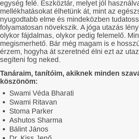
egység felé. Eszköztár, melyet jól használv
mellékhatásokat élhetünk át, mint az egész
nyugodtabb elme és mindeközben tudatos
folyamatosan növekszik. A jóga utazás lén
olykor fájdalmas, olykor pedig felemelő. M
megismerhető. Bár még magam is e hosszú ú
érzem, hogyha át szeretnéd élni ezt az utaz
segíteni fog neked.
Tanáraim, tanítóim, akiknek minden szav
köszönöm:
Swami Véda Bharati
Swami Ritavan
Stoma Parker
Ashutos Sharma
Bálint János
Dr. Kiss Jenő