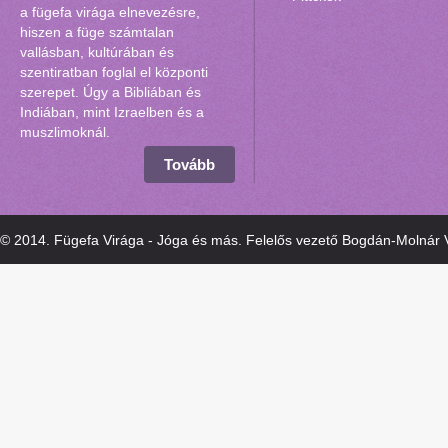
a fügefa virága elnevezésre,
hiszen a füge számtalan
vallásban, kultúrában és
szentiratban foglal el központi
szerepet. Úgy a Bibliában és
Indiában, mint Izraelben és a
muszlimoknál.
Tovább
© 2014. Fügefa Virága - Jóga és más. Felelős vezető Bogdán-Molnár