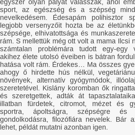
egyszer olyan pályát válasszak, ahol em
sport, az egészség és a szépség minde
nevelkedésem. Édesapám polihisztor spo
legjobb versenyzőit hozta be az életünk
szépsége, elhivatottsága és munkaszerete
rám. S mellettük még ott volt a mama Ilcsi 
számtalan problémára tudott egy-egy v
akihez élete utolsó éveiben is bátran fordu
hatása volt rám. Érdekes… Ma összes gye
ahogy ő hirdette hús nélkül, vegetárián
növények, alternatív gyógymódok, illóol
szeretetével. Kislány koromban ők ringattak
és szeretgettek, adták át tapasztalatai
illatban fürdetek, citromot, mézet és g
sportra, ápoltságra, szépségre é
gondolkodásra, filozófiára nevelek. Bár
lehet, példát mutatni azonban igen.