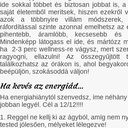
ide sokkal többet és biztosan jobbat is,
saját életemből merítsek, hiszen ezekről 
azok a többnyire villám módszerek,
ráfordítással szinte azonnal emelhetsz az
pihentebb, áramlóbb, kecsesebb és 
Mindenképp látogass el ide, és mártózz 
ha 2-3 perc wellness-re vágysz, mert szer
ragyogni, ellazulni! Az összegyűjtött 
találkozhatsz az órákon is, ahol begyakor
beépüljön, szokásoddá váljon!
Ha kevés az energiád…
Ha energiahiánytól szenvedsz, íme néhány 
jobban legyél. Cél a 12/12!!!!
1. Reggel ne kellj ki az ágyból, amíg nem n
tested jólesően, mélyeket lélegezve!