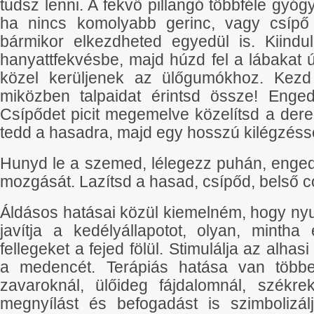
tudsz lenni. A fekvő pillangó többféle gyóg
ha nincs komolyabb gerinc, vagy csípő
bármikor elkezdheted egyedül is. Kiindu
hanyattfekvésbe, majd húzd fel a lábakat 
közel kerüljenek az ülőgumókhoz. Kezd e
miközben talpaidat érintsd össze! Enged
Csípődet picit megemelve közelítsd a dere
tedd a hasadra, majd egy hosszú kilégzéssel
Hunyd le a szemed, lélegezz puhán, enge
mozgását. Lazítsd a hasad, csípőd, belső 
Áldásos hatásai közül kiemelném, hogy nyu
javítja a kedélyállapotot, olyan, mintha 
fellegeket a fejed fölül. Stimulálja az alhas
a medencét. Terápiás hatása van többe
zavaroknál, ülőideg fájdalomnál, székr
megnyílást és befogadást is szimbolizá