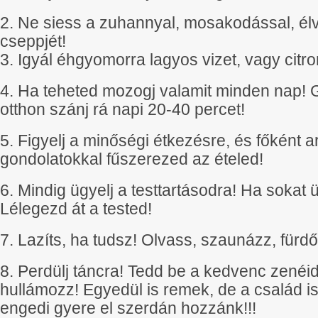
2. Ne siess a zuhannyal, mosakodással, él
cseppjét!
3. Igyál éhgyomorra lagyos vizet, vagy citro
4. Ha teheted mozogj valamit minden nap! 
otthon szánj rá napi 20-40 percet!
5. Figyelj a minőségi étkezésre, és főként 
gondolatokkal fűszerezed az ételed!
6. Mindig ügyelj a testtartásodra! Ha sokat üls
Lélegezd át a tested!
7. Lazíts, ha tudsz! Olvass, szaunázz, fürd
8. Perdülj táncra! Tedd be a kedvenc zenéid,
hullámozz! Egyedül is remek, de a család is
engedi gyere el szerdán hozzánk!!!