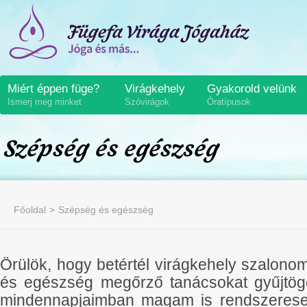
Miért éppen füge?
Virágkehely
Gyakorold velünk
Ismerj meg minket
Szóvirágok
Óratípusok
Szépség és egészség
Főoldal
Szépség és egészség
Örülök, hogy betértél virágkehely szalono
és egészség megőrző tanácsokat gyűjtög
mindennapjaimban magam is rendszeresen