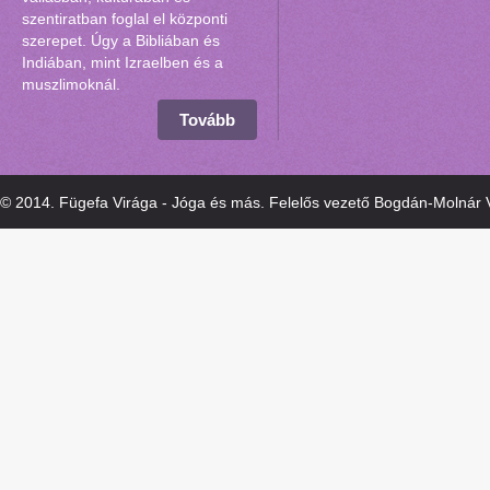
szentiratban foglal el központi
szerepet. Úgy a Bibliában és
Indiában, mint Izraelben és a
muszlimoknál.
Tovább
© 2014. Fügefa Virága - Jóga és más. Felelős vezető Bogdán-Molnár