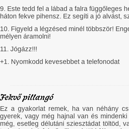
9. Este tedd fel a lábad a falra függőleges
háton fekve pihensz. Ez segíti a jó alvást, sz
10. Figyeld a légzésed minél többször! Eng
mélyen áramolni!
11. Jógázz!!!
+1. Nyomkodd kevesebbet a telefonodat
Fekvő pillangó
Ez a gyakorlat remek, ha van néhány cs
gyerek, vagy még hajnal van és mindenki
még, esetleg délutáni sziesztádat töltöd, 