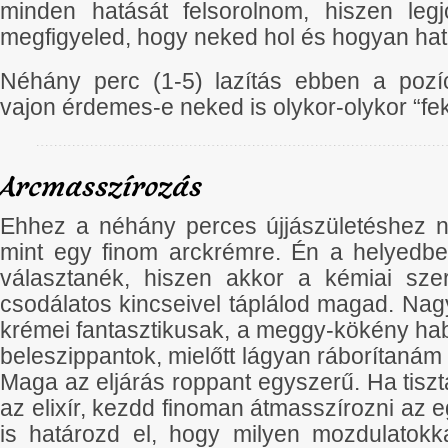
minden hatását felsorolnom, hiszen leg
megfigyeled, hogy neked hol és hogyan ha
Néhány perc (1-5) lazítás ebben a pozíc
vajon érdemes-e neked is olykor-olykor “fek
Arcmasszírozás
Ehhez a néhány perces újjászületéshez 
mint egy finom arckrémre. Én a helyedbe
választanék, hiszen akkor a kémiai sze
csodálatos kincseivel táplálod magad. Nag
krémei fantasztikusak, a meggy-kökény h
beleszippantok, mielőtt lágyan ráborítaná
Maga az eljárás roppant egyszerű. Ha tisz
az elixír, kezdd finoman átmasszírozni az e
is határozd el, hogy milyen mozdulatokk