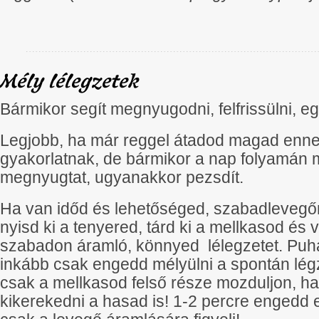
Mély lélegzetek
Bármikor segít megnyugodni, felfrissülni, e
Legjobb, ha már reggel átadod magad enne
gyakorlatnak, de bármikor a nap folyamán meg
megnyugtat, ugyanakkor pezsdít.
Ha van időd és lehetőséged, szabadlevegőn 
nyisd ki a tenyered, tárd ki a mellkasod és 
szabadon áramló, könnyed lélegzetet. Puhá
inkább csak engedd mélyülni a spontán légz
csak a mellkasod felső része mozduljon, 
kikerekedni a hasad is! 1-2 percre engedd 