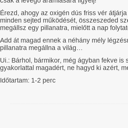
csak a levegő áramlására figyelj!
Érezd, ahogy az oxigén dús friss vér átjárja 
minden sejted működését, összeszeded szét
megállsz egy pillanatra, mielőtt a nap folyta
Add át magad ennek a néhány mély légzésn
pillanatra megállna a világ…
Ui.: Bárhol, bármikor, még ágyban fekve is 
gyakorlattal magadért, ne hagyd ki azért, m
Időtartam: 1-2 perc