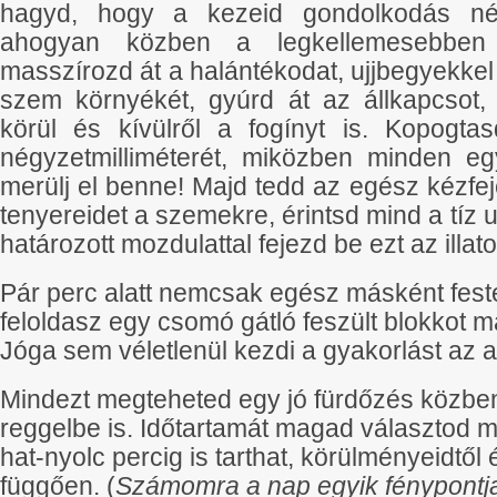
hagyd, hogy a kezeid gondolkodás nél
ahogyan közben a legkellemesebbe
masszírozd át a halántékodat, ujjbegyekke
szem környékét, gyúrd át az állkapcsot
körül és kívülről a fogínyt is. Kopogt
négyzetmilliméterét, miközben minden eg
merülj el benne! Majd tedd az egész kézfej
tenyereidet a szemekre, érintsd mind a tíz 
határozott mozdulattal fejezd be ezt az illat
Pár perc alatt nemcsak egész másként fes
feloldasz egy csomó gátló feszült blokkot 
Jóga sem véletlenül kezdi a gyakorlást az 
Mindezt megteheted egy jó fürdőzés közben,
reggelbe is. Időtartamát magad választod m
hat-nyolc percig is tarthat, körülményeidtől
függően. (
Számomra a nap egyik fénypontja