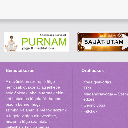
Bemutatkozás
Óratípusok
A nevünkben szereplő füge
Yoga gyakorlás
nemcsak gyakorlatilag jelképe
TRX
stúdiónknak, ahol a termek előtt
Magánóra/yoga/ – Szemé
két hatalmas fügefa áll, hanem
edzés
bízom benne, hogy
Gerinc yoga
szimbolikájában is méltók leszünk
Fittckók
a fügefa virága elnevezésre,
hiszen a füge számtalan
vallásban, kultúrában és