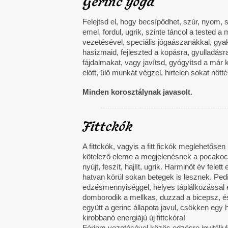
Gerinc yoga
Felejtsd el, hogy becsípődhet, szúr, nyom, 
emel, fordul, ugrik, szinte táncol a teste
vezetésével, speciális jógaászanákkal, gyako
hasizmaid, fejleszted a kopásra, gyulladás
fájdalmakat, vagy javítsd, gyógyítsd a már 
előtt, ülő munkát végzel, hirtelen sokat nőtt
Minden korosztálynak javasolt.
Fittckók
A fittckók, vagyis a fitt fickók meglehetős
kötelező eleme a megjelenésnek a pocakocs
nyújt, feszít, hajlít, ugrik. Harminöt év fele
hatvan körül sokan betegek is lesznek. Ped
edzésmennyiséggel, helyes táplálkozással é
domborodik a mellkas, duzzad a bicepsz, é
együtt a gerinc állapota javul, csökken eg
kirobbanó energiájú új fittckóra!
Férjem vezetésével közös edzésre invitáljuk 