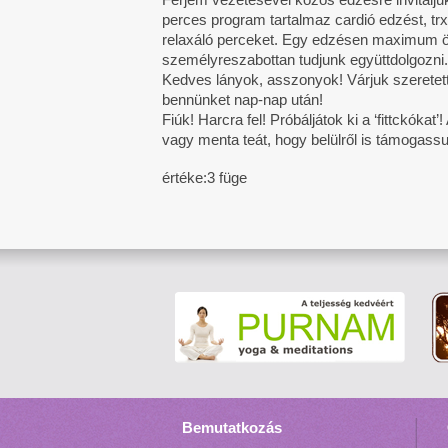
perces program tartalmaz cardió edzést, trx-e
relaxáló perceket. Egy edzésen maximum öt
személyreszabottan tudjunk együttdolgozni.
Kedves lányok, asszonyok! Várjuk szeretet
bennünket nap-nap után!
Fiúk! Harcra fel! Próbáljátok ki a ‘fittckóka
vagy menta teát, hogy belülről is támogassu
értéke:3 füge
Bemutatkozás