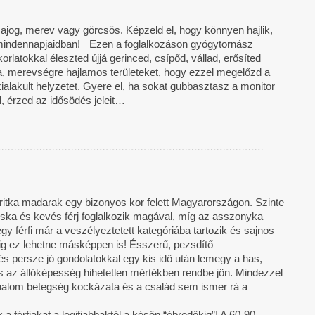
sajog, merev vagy görcsös. Képzeld el, hogy könnyen hajlik,
d a mindennapjaidban! Ezen a foglalkozáson gyógytornász
rlatokkal éleszted újjá gerinced, csípőd, vállad, erősíted
ra, merevségre hajlamos területeket, hogy ezzel megelőzd a
kialakult helyzetet. Gyere el, ha sokat gubbasztasz a monitor
él, érzed az idősödés jeleit…
en ritka madarak egy bizonyos kor felett Magyarországon. Szinte
ka és kevés férj foglalkozik magával, míg az asszonyka
tt egy férfi már a veszélyeztetett kategóriába tartozik és sajnos
ig ez lehetne másképpen is! Ésszerű, pezsdítő
s persze jó gondolatokkal egy kis idő után lemegy a has,
s az állóképesség hihetetlen mértékben rendbe jön. Mindezzel
y halom betegség kockázata és a család sem ismer rá a
a férfiakat a legifjabbaktól a későn “ébredőkig”! A 60-90