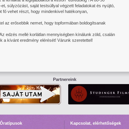
t, súlyzózást, saját testsúllyal végzett feladatokat és nyújtó,
 fő vehet részt, hogy mindenkivel hatékonyan,
tel az erősebbik nemet, hogy topformában boldogítsanak
t’! Az edzés mellé korlátlan mennyiségben kínálunk zöld, csalán
k a kívánt eredmény elérését! Várunk szeretettel!
Partnereink
Óratípusok
Kapcsolat, elérhetőségek