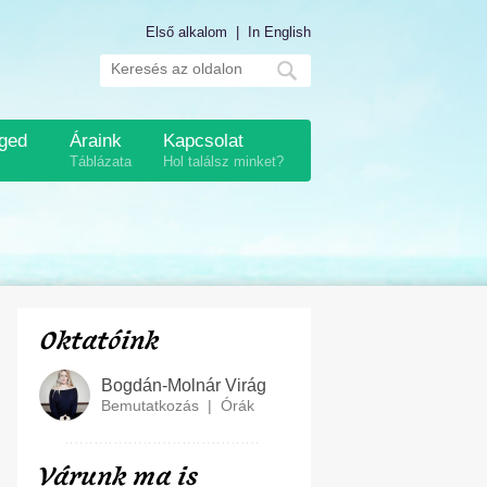
Első alkalom
|
In English
éged
Áraink
Kapcsolat
Táblázata
Hol találsz minket?
Oktatóink
Bogdán-Molnár Virág
Bemutatkozás
|
Órák
Várunk ma is