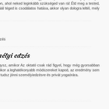
sson, ahol neked leginkább szükséged van rá! Éld meg a tested,
ál téged is csodálatos hatása, akkor olyan dologra leltél, mely
dzés
élyi edzés
gysz, amikor Az oktató csak rád figyel, hogy még gyorsabban
? Amikor a leghatékonyabb módszereket kapod, az eredmény sem
tudsz jönni személyiedzésre és privát yogaórára.