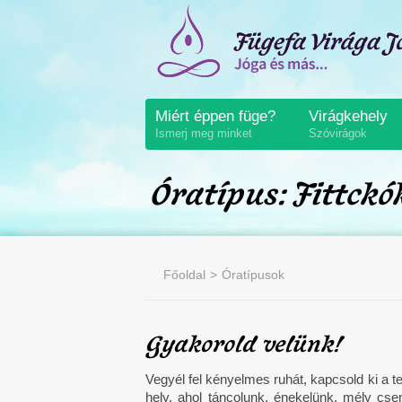
Miért éppen füge?
Virágkehely
Ismerj meg minket
Szóvirágok
Óratípus: Fittckó
Főoldal
Óratípusok
Gyakorold velünk!
Vegyél fel kényelmes ruhát, kapcsold ki a tel
hely, ahol táncolunk, énekelünk, mély cse