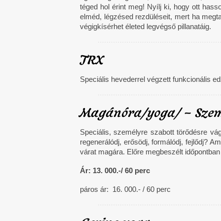
téged hol érint meg! Nyílj ki, hogy ott ha
elméd, légzésed rezdüléseit, mert ha megtal
végigkísérhet életed legvégső pillanatáig.
TRX
Speciális hevederrel végzett funkcionális e
Magánóra/yoga/ – Szem
Speciális, személyre szabott törődésre vá
regenerálódj, erősödj, formálódj, fejlődj
várat magára. Előre megbeszélt időpontban 
Ár: 13. 000.-/ 60 perc
páros ár: 16. 000.- / 60 perc