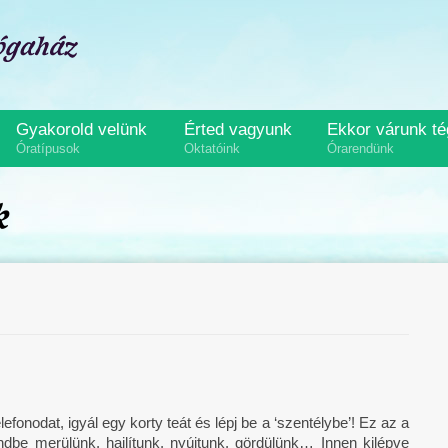
Gyakorold velünk
Érted vagyunk
Ekkor várunk t
Óratípusok
Oktatóink
Órarendünk
k
efonodat, igyál egy korty teát és lépj be a ‘szentélybe’! Ez az a
ndbe merülünk, hajlítunk, nyújtunk, gördülünk… Innen kilépve