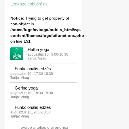
Legközelebbi óráink
Notice
: Trying to get property of
non-object in
/home/fugefaviraga/public_html/wp-
content/themes/fugefa/functions.php
on line
151
Hatha yoga
augusztus 10., 9:00-10:30
Tartja: Virág
Funkcionális edzés
augusztus 10., 17:30-18:30
Tartja: Virág
Gerinc yoga
augusztus 10., 18:30-19:30
Tartja: Virág
Funkcionális edzés
augusztus 11., 9:00-10:00
Tartja: Virág
Tovább a teljes órarendhez