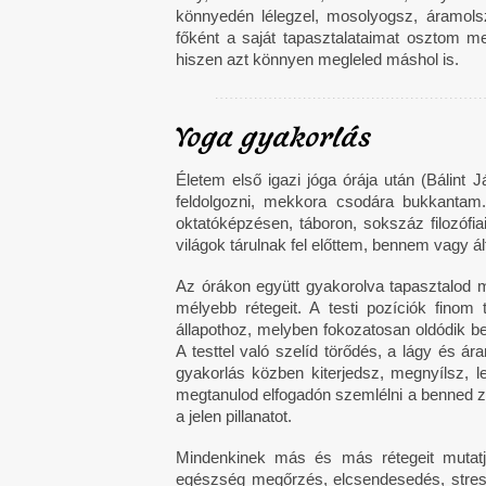
könnyedén lélegzel, mosolyogsz, áramols
főként a saját tapasztalataimat osztom me
hiszen azt könnyen megleled máshol is.
Yoga gyakorlás
Életem első igazi jóga órája után (Bálint
feldolgozni, mekkora csodára bukkantam.
oktatóképzésen, táboron, sokszáz filozóf
világok tárulnak fel előttem, bennem vagy 
Az órákon együtt gyakorolva tapasztalod 
mélyebb rétegeit. A testi pozíciók finom 
állapothoz, melyben fokozatosan oldódik ben
A testtel való szelíd törődés, a lágy és á
gyakorlás közben kiterjedsz, megnyílsz,
megtanulod elfogadón szemlélni a benned zaj
a jelen pillanatot.
Mindenkinek más és más rétegeit mutat
egészség megőrzés, elcsendesedés, stressz 