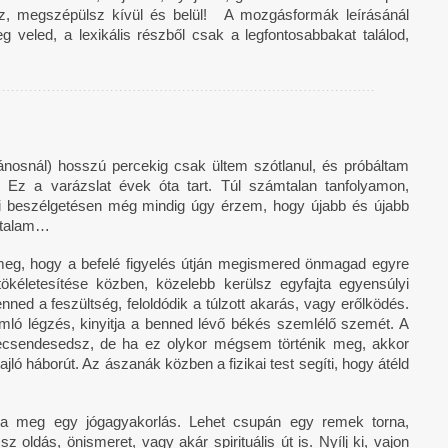
z, megszépülsz kívül és belül! A mozgásformák leírásánál
g veled, a lexikális részből csak a legfontosabbakat találod,
 Jánosnál) hosszú percekig csak ültem szótlanul, és próbáltam
 Ez a varázslat évek óta tart. Túl számtalan tanfolyamon,
iai beszélgetésen még mindig úgy érzem, hogy újabb és újabb
általam…
meg, hogy a befelé figyelés útján megismered önmagad egyre
tökéletesítése közben, közelebb kerülsz egyfajta egyensúlyi
ned a feszültség, feloldódik a túlzott akarás, vagy erőlködés.
ramló légzés, kinyitja a benned lévő békés szemlélő szemét. A
 lecsendesedsz, de ha ez olykor mégsem történik meg, akkor
ló háborút. Az ászanák közben a fizikai test segíti, hogy átéld
ja meg egy jógagyakorlás. Lehet csupán egy remek torna,
oldás, önismeret, vagy akár spirituális út is. Nyílj ki, vajon