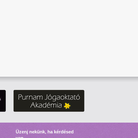
Üzenj nekünk, ha kérdésed
van