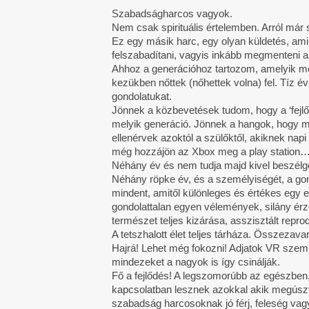
Szabadságharcos vagyok.
Nem csak spirituális értelemben. Arról már s
Ez egy másik harc, egy olyan küldetés, ami
felszabadítani, vagyis inkább megmenteni a 
Ahhoz a generációhoz tartozom, amelyik most
kezükben nőttek (nőhettek volna) fel. Tíz 
gondolatukat.
Jönnek a közbevetések tudom, hogy a ‘fejlő
melyik generáció. Jönnek a hangok, hogy m
ellenérvek azoktól a szülőktől, akiknek napi
még hozzájön az Xbox meg a play station
Néhány év és nem tudja majd kivel beszélget
Néhány röpke év, és a személyiségét, a gondo
mindent, amitől különleges és értékes egy e
gondolattalan egyen vélemények, silány érz
természet teljes kizárása, asszisztált rep
A tetszhalott élet teljes tárháza. Összezava
Hajrá! Lehet még fokozni! Adjatok VR szemüve
mindezeket a nagyok is így csinálják.
Fő a fejlődés! A legszomorúbb az egészben,
kapcsolatban lesznek azokkal akik megúszt
szabadság harcosoknak jó férj, feleség va