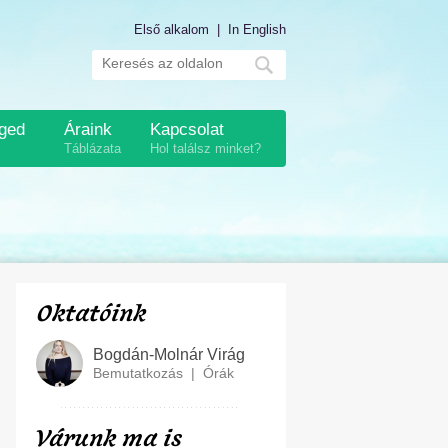
Első alkalom
|
In English
éged
Áraink
Kapcsolat
Táblázata
Hol találsz minket?
Oktatóink
Bogdán-Molnár Virág
Bemutatkozás
|
Órák
Várunk ma is