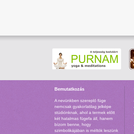
Bemutatkozás
A nevünkben szereplő füge
nemcsak gyakorlatilag jelképe
stúdiónknak, ahol a termek előtt
két hatalmas fügefa áll, hanem
bízom benne, hogy
szimbolikájában is méltók leszünk