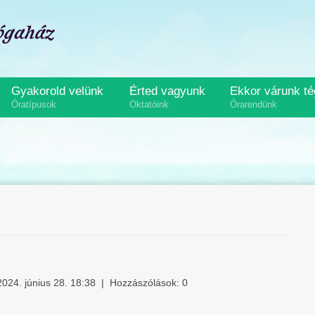
Gyakorold velünk
Érted vagyunk
Ekkor várunk t
Óratípusok
Oktatóink
Órarendünk
 2024. június 28. 18:38
|
Hozzászólások:
0