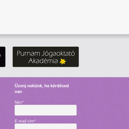
Üzenj nekünk, ha kérdésed
van
Név
*
E-mail cím
*