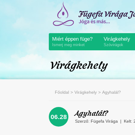
Miért éppen füge?
Virágkehely
Ismerj meg minket
Szóvirágok
Virágkehely
Főoldal
Virágkehely
Agyhalál?
Agyhalál?
06.28
Szerző:
Fügefa Virága
|
Kelt: