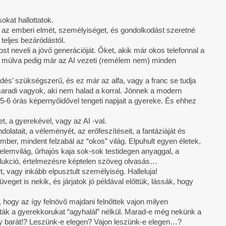
okat hallottatok.
 az emberi elmét, személyiséget, és gondolkodást szeretné
teljes bezáródástól.
 neveli a jövő generációját. Őket, akik már okos telefonnal a
év múlva pedig már az AI vezeti (remélem nem) minden
dés’ szükségszerű, és ez már az alfa, vagy a franc se tudja
aradi vagyok, aki nem halad a korral. Jönnek a modern
 5-6 órás képernyőidővel tengeti napjait a gyereke. És ehhez
…
, a gyerekével, vagy az AI -val.
latait, a véleményét, az erőfeszítéseit, a fantáziáját és
mber, mindent felzabál az “okos” világ. Elpuhult egyen életek,
elemvilág, űrhajós kaja sok-sok testidegen anyaggal, a
rodukció, értelmezésre képtelen szöveg olvasás…
rt, vagy inkább elpusztult személyiség. Halleluja!
get is nekik, és járjatok jó példával előttük, lássák, hogy
 hogy az így felnövő majdani felnőttek vajon milyen
ák a gyerekkorukat “agyhalál” nélkül. Marad-e még nekünk a
gy barát!? Leszünk-e elegen? Vajon leszünk-e elegen…?