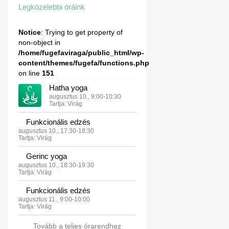
Legközelebbi óráink
Notice
: Trying to get property of
non-object in
/home/fugefaviraga/public_html/wp-
content/themes/fugefa/functions.php
on line
151
Hatha yoga
augusztus 10., 9:00-10:30
Tartja: Virág
Funkcionális edzés
augusztus 10., 17:30-18:30
Tartja: Virág
Gerinc yoga
augusztus 10., 18:30-19:30
Tartja: Virág
Funkcionális edzés
augusztus 11., 9:00-10:00
Tartja: Virág
Tovább a teljes órarendhez