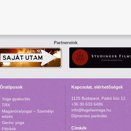
Partnereink
Óratípusok
Kapcsolat, elérhetőségek
1125 Budapest, Patkó köz 12.
Yoga gyakorlás
+36 30 633 6486
TRX
info@fugefaviraga.hu
Magánóra/yoga/ – Személyi
Díjmentes parkolás
edzés
Gerinc yoga
Címkék
Fittckók