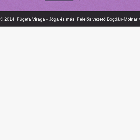
© 2014. Fügefa Virága - Jóga és más. Felelős vezető Bogdán-Molnár