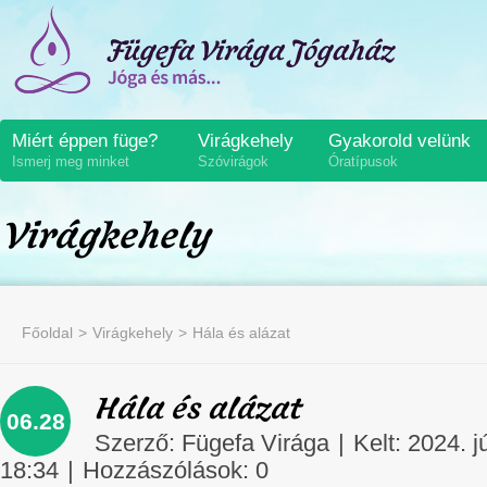
Miért éppen füge?
Virágkehely
Gyakorold velünk
Ismerj meg minket
Szóvirágok
Óratípusok
Virágkehely
Főoldal
Virágkehely
Hála és alázat
Hála és alázat
06.28
Szerző:
Fügefa Virága
|
Kelt: 2024. j
18:34
|
Hozzászólások:
0