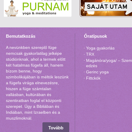
Bemutatkozás
Óratípusok
A nevünkben szereplő füge
Yoga gyakorlás
nemcsak gyakorlatilag jelképe
TRX
stúdiónknak, ahol a termek előtt
Magánóra/yoga/ – Szemé
két hatalmas fügefa áll, hanem
edzés
bízom benne, hogy
Gerinc yoga
szimbolikájában is méltók leszünk
Fittckók
a fügefa virága elnevezésre,
hiszen a füge számtalan
vallásban, kultúrában és
szentiratban foglal el központi
szerepet. Úgy a Bibliában és
Indiában, mint Izraelben és a
muszlimoknál.
Tovább