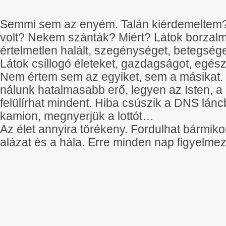
Semmi sem az enyém. Talán kiérdemeltem
volt? Nekem szánták? Miért? Látok borzalm
értelmetlen halált, szegénységet, betegsége
Látok csillogó életeket, gazdagságot, egés
Nem értem sem az egyiket, sem a másikat. 
nálunk hatalmasabb erő, legyen az Isten, a
felülírhat mindent. Hiba csúszik a DNS lán
kamion, megnyerjük a lottót…
Az élet annyira törékeny. Fordulhat bármiko
alázat és a hála. Erre minden nap figyelm