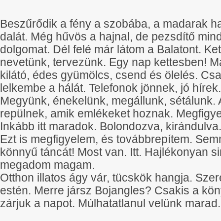
Beszűrődik a fény a szobába, a madarak ha
dalát. Még hűvös a hajnal, de pezsdítő mi
dolgomat. Dél felé már látom a Balatont. Ke
nevetünk, tervezünk. Egy nap kettesben! Mad
kilátó, édes gyümölcs, csend és ölelés. Cs
lelkembe a hálát. Telefonok jönnek, jó hírek
Megyünk, énekelünk, megállunk, sétálunk. A
repülnek, amik emlékeket hoznak. Megfigy
Inkább itt maradok. Bolondozva, kirándulva. 
Ezt is megfigyelem, és továbbrepítem. Semm
könnyű táncát! Most van. Itt. Hajlékonyan si
megadom magam.
Otthon illatos ágy vár, tücskök hangja. Szer
estén. Merre jársz Bojangles? Csakis a kön
zárjuk a napot. Múlhatatlanul velünk marad.