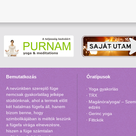
Bemutatkozás
Óratípusok
A nevünkben szereplő füge
Yoga gyakorlás
nemcsak gyakorlatilag jelképe
TRX
stúdiónknak, ahol a termek előtt
Magánóra/yoga/ – Szemé
két hatalmas fügefa áll, hanem
edzés
bízom benne, hogy
Gerinc yoga
szimbolikájában is méltók leszünk
Fittckók
a fügefa virága elnevezésre,
hiszen a füge számtalan