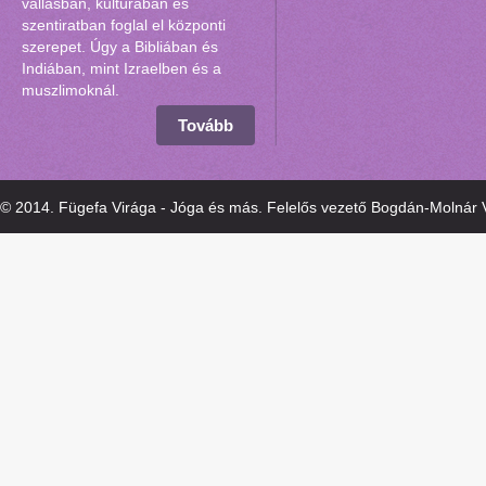
vallásban, kultúrában és
szentiratban foglal el központi
szerepet. Úgy a Bibliában és
Indiában, mint Izraelben és a
muszlimoknál.
Tovább
© 2014. Fügefa Virága - Jóga és más. Felelős vezető Bogdán-Molnár