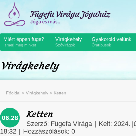
Miért éppen füge?
Virágkehely
Gyakorold velünk
Ismerj meg minket
Szóvirágok
Óratípusok
Virágkehely
Főoldal
Virágkehely
Ketten
Ketten
06.28
Szerző:
Fügefa Virága
|
Kelt: 2024. j
18:32
|
Hozzászólások:
0