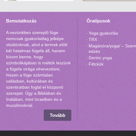
Bemutatkozás
Óratípusok
A nevünkben szereplő füge
Yoga gyakorlás
nemcsak gyakorlatilag jelképe
TRX
stúdiónknak, ahol a termek előtt
Magánóra/yoga/ – Szemé
két hatalmas fügefa áll, hanem
edzés
bízom benne, hogy
Gerinc yoga
szimbolikájában is méltók leszünk
Fittckók
a fügefa virága elnevezésre,
hiszen a füge számtalan
vallásban, kultúrában és
szentiratban foglal el központi
szerepet. Úgy a Bibliában és
Indiában, mint Izraelben és a
muszlimoknál.
Tovább