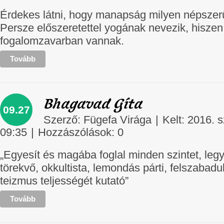
Érdekes látni, hogy manapság milyen népszer
Persze előszeretettel yogának nevezik, hiszen 
fogalomzavarban vannak.
Tovább
Bhagavad Gíta
09.27
Szerző:
Fügefa Virága
|
Kelt: 2016. 
09:35
|
Hozzászólások:
0
„Egyesít és magába foglal minden szintet, legy
törekvő, okkultista, lemondás párti, felszabad
teizmus teljességét kutató”
Tovább