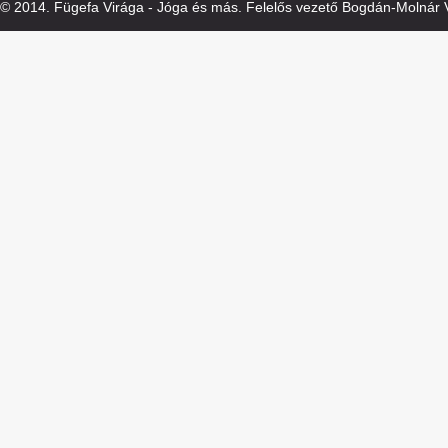
© 2014. Fügefa Virága - Jóga és más. Felelős vezető Bogdán-Molnár