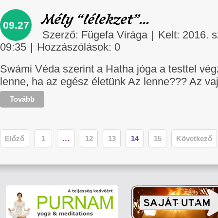
Mély “lélekzet”…
09.27
Szerző:
Fügefa Virága
|
Kelt: 2016. 
09:35
|
Hozzászólások:
0
Swámi Véda szerint a Hatha jóga a testtel végze
lenne, ha az egész életünk Az lenne??? Az va
Tovább
Előző
1
…
12
13
14
15
Következő