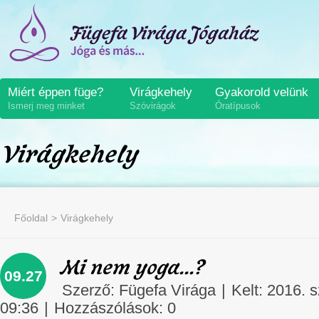
Miért éppen füge?
Virágkehely
Gyakorold velünk
Ismerj meg minket
Szóvirágok
Óratípusok
Virágkehely
Főoldal
Virágkehely
Mi nem yoga…?
09.27
Szerző:
Fügefa Virága
|
Kelt: 2016. 
09:36
|
Hozzászólások:
0