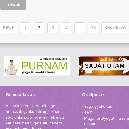
Tovább
Előző
1
2
3
4
…
15
Következő
Bemutatkozás
Óratípusok
A nevünkben szereplő füge
Yoga gyakorlás
nemcsak gyakorlatilag jelképe
TRX
stúdiónknak, ahol a termek előtt
Magánóra/yoga/ – Szemé
két hatalmas fügefa áll, hanem
edzés
bízom benne, hogy