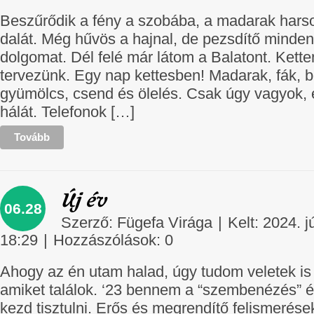
Beszűrődik a fény a szobába, a madarak harso
dalát. Még hűvös a hajnal, de pezsdítő minde
dolgomat. Dél felé már látom a Balatont. Kett
tervezünk. Egy nap kettesben! Madarak, fák, bo
gyümölcs, csend és ölelés. Csak úgy vagyok, 
hálát. Telefonok […]
Tovább
Új év
06.28
Szerző:
Fügefa Virága
|
Kelt: 2024. j
18:29
|
Hozzászólások:
0
Ahogy az én utam halad, úgy tudom veletek is
amiket találok. ‘23 bennem a “szembenézés” év
kezd tisztulni. Erős és megrendítő felismerése