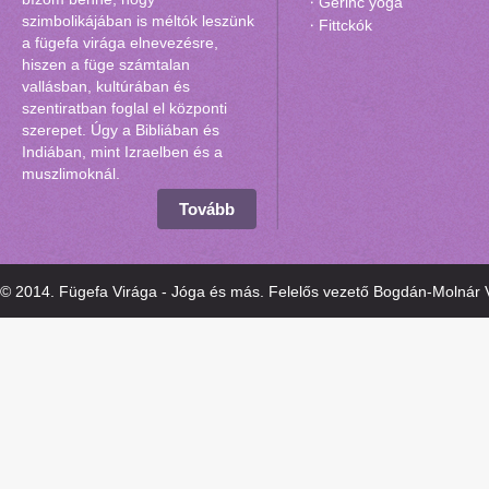
Gerinc yoga
szimbolikájában is méltók leszünk
Fittckók
a fügefa virága elnevezésre,
hiszen a füge számtalan
vallásban, kultúrában és
szentiratban foglal el központi
szerepet. Úgy a Bibliában és
Indiában, mint Izraelben és a
muszlimoknál.
Tovább
© 2014. Fügefa Virága - Jóga és más. Felelős vezető Bogdán-Molnár