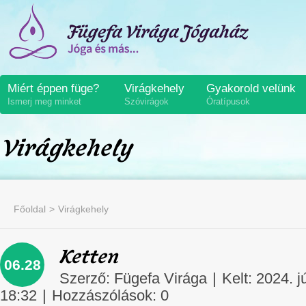
Miért éppen füge?
Virágkehely
Gyakorold velünk
Ismerj meg minket
Szóvirágok
Óratípusok
Virágkehely
Főoldal
Virágkehely
Ketten
06.28
Szerző:
Fügefa Virága
|
Kelt: 2024. j
18:32
|
Hozzászólások:
0