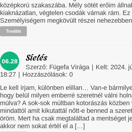
középkorú szakaszába. Mély sötét erőim állna
kiaknázatlan, végtelen csodák várnak rám. Ez 
Személyiségem megkövült részei nehezebben
Tovább
Síelés
06.28
Szerző:
Fügefa Virága
|
Kelt: 2024. j
18:27
|
Hozzászólások:
0
Le kell írjam, különben elillan… Van-e bármily
hogy belül milyen emberré szeretnél válni holn
múlva? A sok-sok múltban kotorászás közben 
mindattól amit kikutattál nőtt-e benned a szere
öröm. Mert ha csak megtaláltad a mentséget je
akkor nem sokat értél el a […]