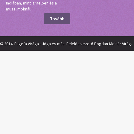
Indiában, mint Izraelben és a
muszlimoknál.
Tovább
© 2014. Fügefa Virága - Jóga és más. Felelős vezető Bogdán-Molnár Virág