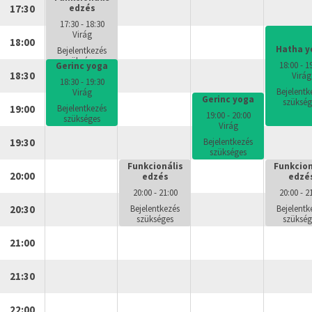
17:30
edzés
17:30 - 18:30
Virág
18:00
Hatha y
Bejelentkezés
szükséges
18:00 - 1
Gerinc yoga
18:30
Virág
18:30 - 19:30
Bejelentk
Virág
Gerinc yoga
szükség
19:00
Bejelentkezés
19:00 - 20:00
szükséges
Virág
19:30
Bejelentkezés
szükséges
Funkcionális
Funkcion
20:00
edzés
edzé
20:00 - 21:00
20:00 - 2
20:30
Bejelentkezés
Bejelentk
szükséges
szükség
21:00
21:30
22:00