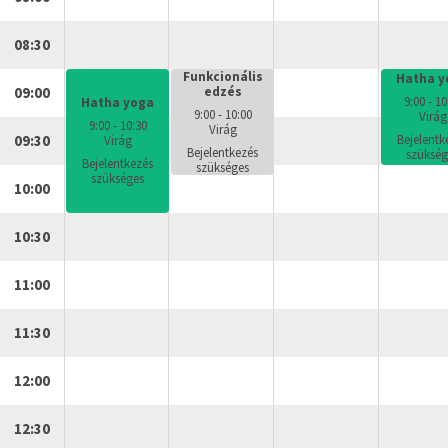
08:30
Funkcionális
Hatha y
09:00
edzés
9:00 - 10
Hatha yoga
9:00 - 10:00
Virág
9:00 - 10:30
Virág
09:30
Bejelentk
Virág
Bejelentkezés
szükség
Bejelentkezés
szükséges
szükséges
10:00
10:30
11:00
11:30
12:00
12:30