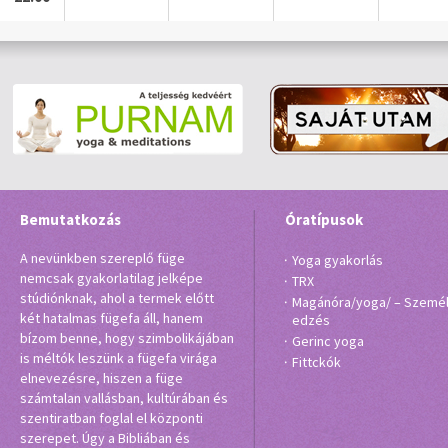
Bemutatkozás
Óratípusok
A nevünkben szereplő füge
Yoga gyakorlás
nemcsak gyakorlatilag jelképe
TRX
stúdiónknak, ahol a termek előtt
Magánóra/yoga/ – Személ
két hatalmas fügefa áll, hanem
edzés
bízom benne, hogy szimbolikájában
Gerinc yoga
is méltók leszünk a fügefa virága
Fittckók
elnevezésre, hiszen a füge
számtalan vallásban, kultúrában és
szentiratban foglal el központi
szerepet. Úgy a Bibliában és